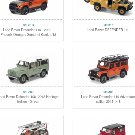
810813
810311
Land Rover Defender 110 - 2022 -
Land Rover DEFENDER 110
Phoenix Orange / Santorini Black 1/18
810307
810301
and Rover Defender 100 -2015 Heritage
Land Rover Defender 110 Adventur
Edition - Green
Edition 2015 1/18