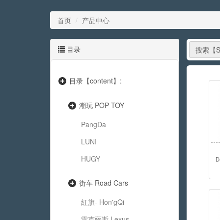
首页
产品中心
目录
搜索【Se
目录【content】:
潮玩 POP TOY
PangDa
LUNI
HUGY
D
街车 Road Cars
紅旗- Hon'gQi
雷克薩斯 Lexus