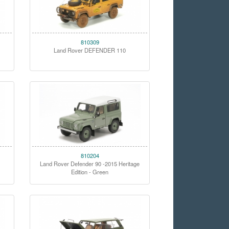
810309
Land Rover DEFENDER 110
810204
e
Land Rover Defender 90 -2015 Heritage
Edition - Green