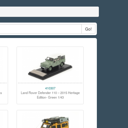
Go!
410307
ks
Land Rover Defender 110 – 2015 Heritage
Edition- Green 1/43