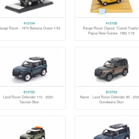
410104
410106
ange Rover - 1970 Bahama Green 1/43
Range Rover Classic "Camel Trophy
Papua New Guinea- 1982 1/18
810702
810703
Land Rover Defender 110 - 2020 -
Name：Land Rover Defender 90 - 202
Tasman Blue
Gondwana Ston