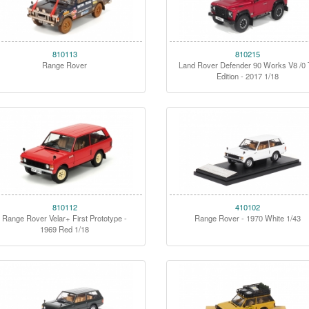
810113
810215
Range Rover
Land Rover Defender 90 Works V8 /0
Edition - 2017 1/18
810112
410102
Range Rover Velar+ First Prototype -
Range Rover - 1970 White 1/43
1969 Red 1/18