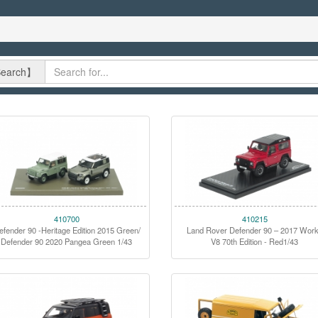
arch】
410700
410215
efender 90 -Heritage Edition 2015 Green/
Land Rover Defender 90 – 2017 Wor
Defender 90 2020 Pangea Green 1/43
V8 70th Edition - Red1/43