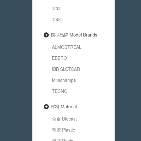
1/32
1/43
模型品牌 Model Brands
ALMOSTREAL
EBBRO
IBB SLOTCAR
Minichamps
TECNO
材料 Material
合金 Diecast
塑胶 Plastic
树脂 Resin