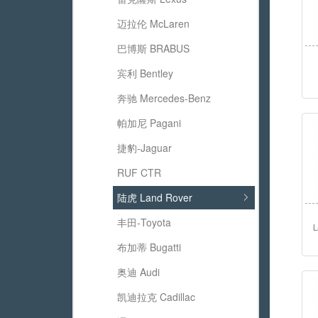
迈拉伦 McLaren
巴博斯 BRABUS
宾利 Bentley
奔驰 Mercedes-Benz
帕加尼 Pagani
捷豹-Jaguar
RUF CTR
陆虎 Land Rover
丰田-Toyota
L
布加蒂 Bugatti
奥迪 Audi
凯迪拉克 Cadillac