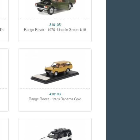
810105
 Th
Range Rover - 1970 -Lincoln Green 1/18
410103
Range Rover - 1970 Bahama Gold