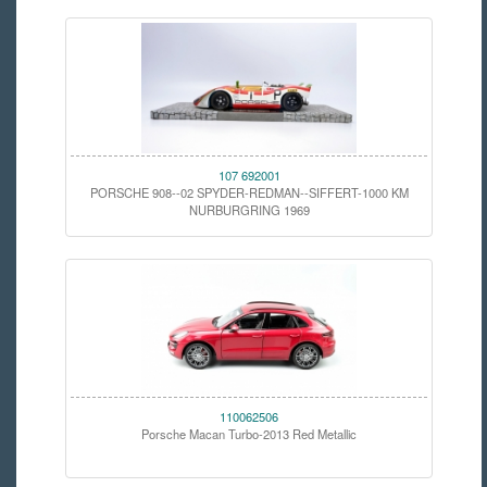
107 692001
PORSCHE 908--02 SPYDER-REDMAN--SIFFERT-1000 KM
NURBURGRING 1969
110062506
Porsche Macan Turbo-2013 Red Metallic