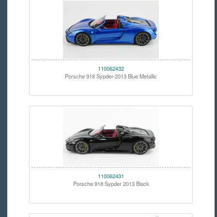
110062432
Porsche 918 Sypder-2013 Blue Metallic
110062431
Porsche 918 Sypder 2013 Black