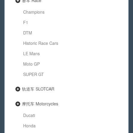
赛车 Race
Champions
F1
DTM
Historic Race Cars
LE Mans
Moto GP
SUPER GT
轨道车 SLOTCAR
摩托车 Motorcycles
Ducati
Honda