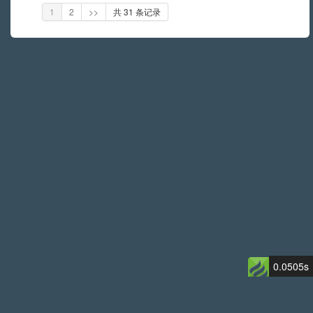
1
2
>>
共 31 条记录
0.0505s