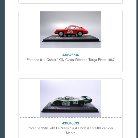
430676746
Porsche 911 CahierKilly Class Winners Targa Fiorio 1967
430846533
Porsche 956L 24h Le Mans 1984 HobbsStreiff van der
Merve