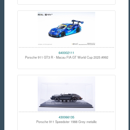
640002111
Porsche 911 GT3 R - Macau FIA GT World Cup 2025 #992
430066135
Porsche 911 Speedster 1988 Grey metallic