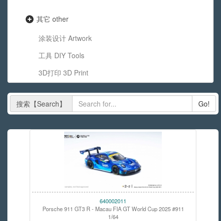
其它 other
涂装设计 Artwork
工具 DIY Tools
3D打印 3D Print
搜索【Search】
Go!
640002011
Porsche 911 GT3 R - Macau FIA GT World Cup 2025 #911
1/64