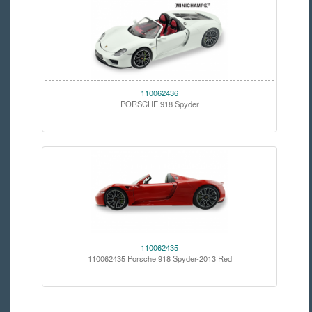
110062436
PORSCHE 918 Spyder
110062435
110062435 Porsche 918 Spyder-2013 Red