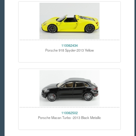
110062434
Porsche 918 Spyder-2013 Yellow
110062502
Porsche Macan Turbo -2013 Black Metallic