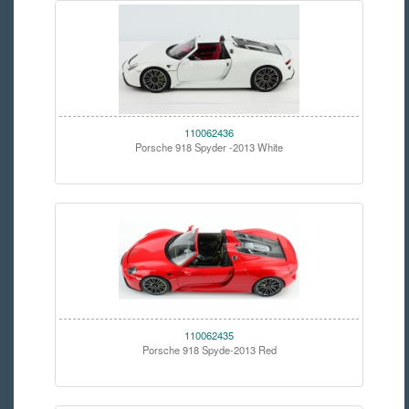
110062436
Porsche 918 Spyder -2013 White
110062435
Porsche 918 Spyde-2013 Red