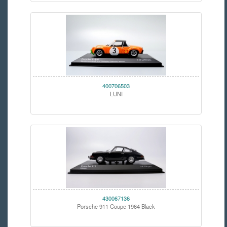
400706503
LUNI
430067136
Porsche 911 Coupe 1964 Black