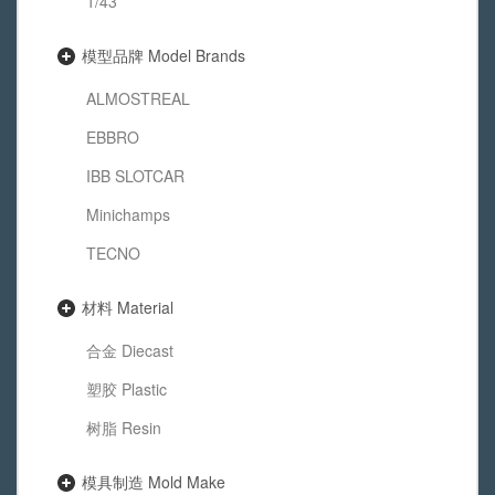
1/43
模型品牌 Model Brands
ALMOSTREAL
EBBRO
IBB SLOTCAR
Minichamps
TECNO
材料 Material
合金 Diecast
塑胶 Plastic
树脂 Resin
模具制造 Mold Make