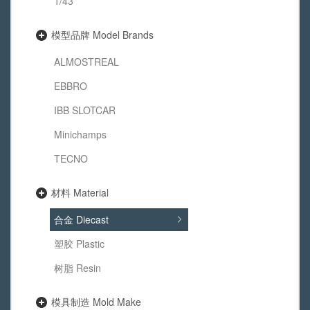
1/43
模型品牌 Model Brands
ALMOSTREAL
EBBRO
IBB SLOTCAR
Minichamps
TECNO
材料 Material
合金 Diecast
塑胶 Plastic
树脂 Resin
模具制造 Mold Make