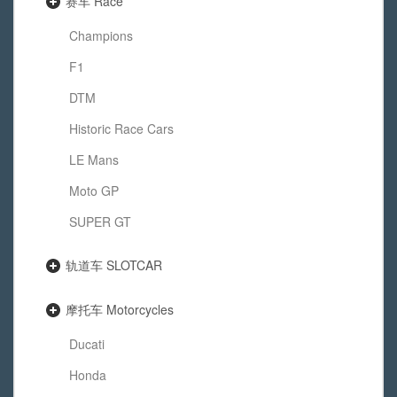
赛车 Race
Champions
F1
DTM
Historic Race Cars
LE Mans
Moto GP
SUPER GT
轨道车 SLOTCAR
摩托车 Motorcycles
Ducati
Honda