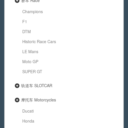
赛车 Race
Champions
F1
DTM
Historic Race Cars
LE Mans
Moto GP
SUPER GT
轨道车 SLOTCAR
摩托车 Motorcycles
Ducati
Honda