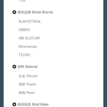
1/43
模型品牌 Model Brands
ALMOSTREAL
EBBRO
IBB SLOTCAR
Minichamps
TECNO
材料 Material
合金 Diecast
塑胶 Plastic
树脂 Resin
模具制造 Mold Make