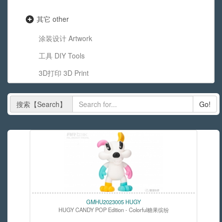
其它 other
涂装设计 Artwork
工具 DIY Tools
3D打印 3D Print
搜索【Search】
Go!
GMHU2023005 HUGY
HUGY CANDY POP Edition - Colorful糖果缤纷