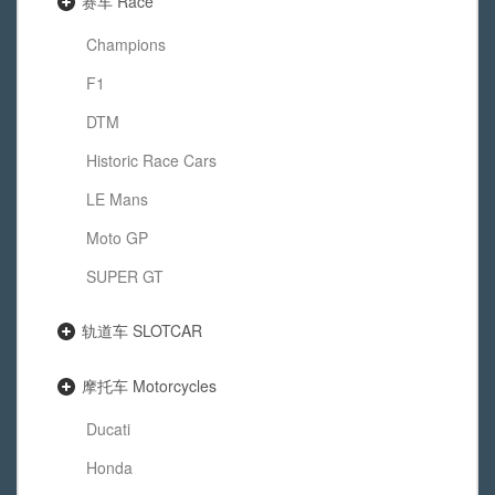
赛车 Race
Champions
F1
DTM
Historic Race Cars
LE Mans
Moto GP
SUPER GT
轨道车 SLOTCAR
摩托车 Motorcycles
Ducati
Honda