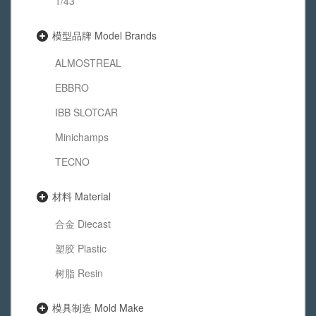
1/43
模型品牌 Model Brands
ALMOSTREAL
EBBRO
IBB SLOTCAR
Minichamps
TECNO
材料 Material
合金 Diecast
塑胶 Plastic
树脂 Resin
模具制造 Mold Make