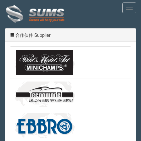
Toggle
naviga
合作伙伴 Supplier